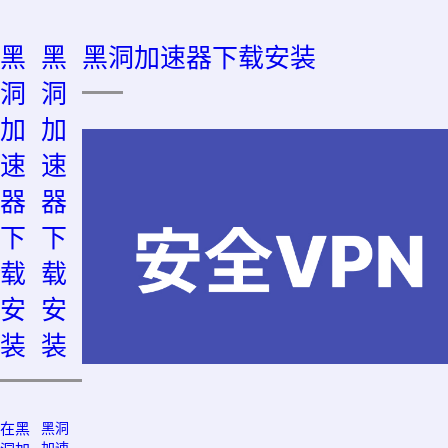
黑
黑
黑洞加速器下载安装
洞
洞
加
加
速
速
器
器
下
下
载
载
安
安
装
装
在黑
黑洞
加速