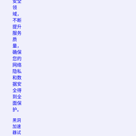
安全
领
域，
不断
提升
服务
质
量，
确保
您的
网络
隐私
和数
据安
全得
到全
面保
护。
黑洞
加速
器试