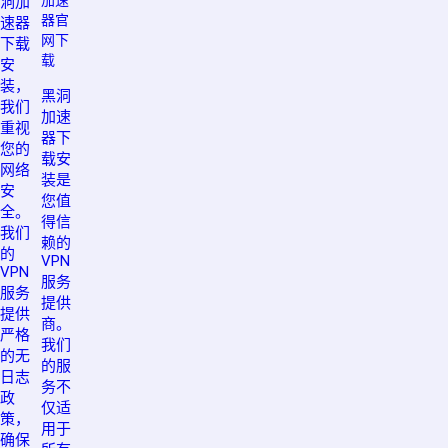
洞加
器官
速器
网下
下载
载
安
装，
黑洞
我们
加速
重视
器下
您的
载安
网络
装是
安
您值
全。
得信
我们
赖的
的
VPN
VPN
服务
服务
提供
提供
商。
严格
我们
的无
的服
日志
务不
政
仅适
策，
用于
确保