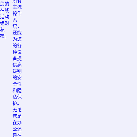
所有
您的
主流
在线
操作
活动
系
绝对
统，
私
还能
密。
为您
的各
种设
备提
供高
级别
的安
全性
和隐
私保
护。
无论
您是
在办
公还
是在