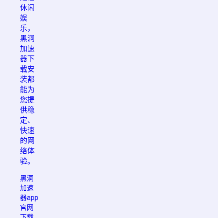
休闲
娱
乐，
黑洞
加速
器下
载安
装都
能为
您提
供稳
定、
快速
的网
络体
验。
黑洞
加速
器app
官网
下载