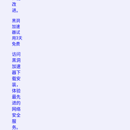
改
进。
黑洞
加速
器试
用3天
免费
访问
黑洞
加速
器下
载安
装，
体验
最先
进的
网络
安全
服
务。