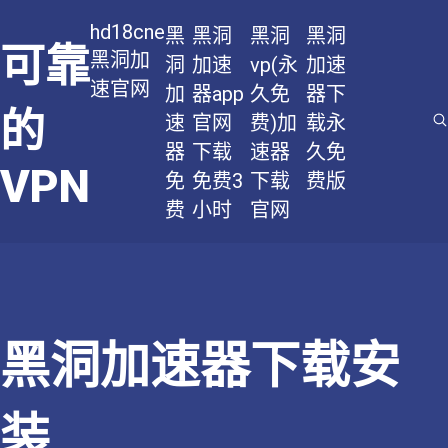
hd18cne
黑
黑洞
黑洞
黑洞
可靠
黑洞加
洞
加速
vp(永
加速
速官网
加
器app
久免
器下
的
速
官网
费)加
载永
器
下载
速器
久免
VPN
免
免费3
下载
费版
费
小时
官网
黑洞加速器下载安
装