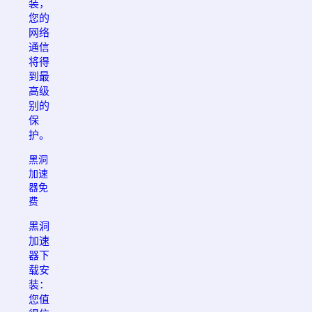
装，
您的
网络
通信
将得
到最
高级
别的
保
护。
黑洞
加速
器免
费
黑洞
加速
器下
载安
装：
您值