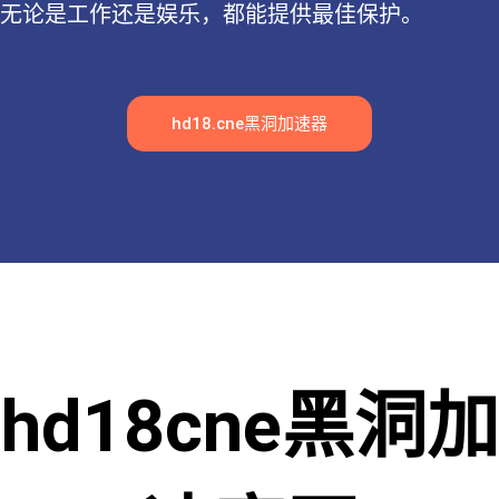
无论是工作还是娱乐，都能提供最佳保护。
hd18.cne黑洞加速器
hd18cne黑洞加