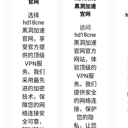
官网
黑洞加速
官网
选择
hd18cne
访问
黑洞加速
hd18cne
官网，享
黑洞加速
受官方提
官网官方
供的顶级
网站，体
VPN服
验顶级的
务。我们
VPN服
采用最先
务。我们
进的加密
提供安全
技术，保
的网络连
障您的网
接，保护
络连接安
您的隐
全可靠，
私，让您