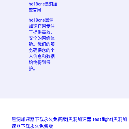
hd18cne黑洞加
速官网
hd18cne黑洞
加速官网专注
于提供高效、
安全的网络体
验。我们的服
务确保您的个
人信息和数据
始终得到保
护。
Related Pages
黑洞加速器下载永久免费版|黑洞加速器 testflight|黑洞加
速器下载永久免费版