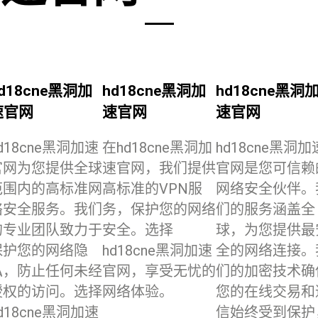
d18cne黑洞加
hd18cne黑洞加
hd18cne黑洞
速官网
速官网
速官网
d18cne黑洞加速
在hd18cne黑洞加
hd18cne黑洞加
官网为您提供全球
速官网，我们提供
官网是您可信赖
范围内的高标准网
高标准的VPN服
网络安全伙伴。
络安全服务。我们
务，保护您的网络
们的服务涵盖全
的专业团队致力于
安全。选择
球，为您提供最
保护您的网络隐
hd18cne黑洞加速
全的网络连接。
私，防止任何未经
官网，享受无忧的
们的加密技术确
授权的访问。选择
网络体验。
您的在线交易和
d18cne黑洞加速
信始终受到保护