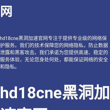
网
hd18cne黑洞加速官网专注于提供专业级的网络保
护服务。我们的技术保障您的网络隐私，防止数据
泄露和黑客攻击。我们承诺为您提供高速、稳定的
服务体验，无论您身处何处，都能保证网络的安全
和隐私。
hd18cne黑洞加