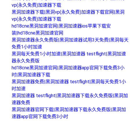
vp(永久免费)加速器下载
黑洞加速器下载|黑洞vp(永久免费)加速器下载官网|黑洞
vp(永久免费)加速器下载
hd18cne黑洞加速官网|黑洞加速器ios苹果下载安
装|hd18cne黑洞加速官网
黑洞加速器永久免费版|黑洞加速器试用3天免费|黑洞每天
免费1小时加速
黑洞每天免费1小时加速|黑洞加速器 testflight|黑洞加速
器永久免费版
hd18cne黑洞加速官网|黑洞加速器app官网下载免费3小
时|黑洞加速器下载
黑洞加速器免费|黑洞加速器 testflight|黑洞每天免费1小
时加速
黑洞加速器 testflight|黑洞加速器下载永久免费版|黑洞加
速器免费
黑洞加速器官网下载|黑洞加速器下载永久免费版|黑洞加
速器app官网下载免费3小时