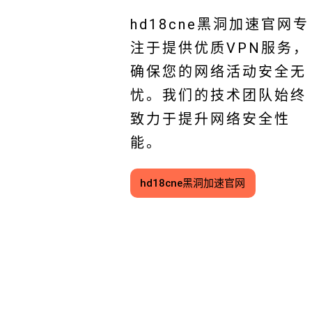
hd18cne黑洞加速官网专
注于提供优质VPN服务，
确保您的网络活动安全无
忧。我们的技术团队始终
致力于提升网络安全性
能。
hd18cne黑洞加速官网